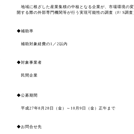
地域に根ざした産業集積の中核となる企業が、市場環境の変
開する際の外部専門機関等が行う実現可能性の調査（
F/ S
調査
◆補助率
補助対象経費の
1
／
2
以内
◆対象事業者
民間企業
◆公募期間
平成
27
年
8
月
28
日（金）～
10
月
9
日（金）正午まで
◆お問合せ先