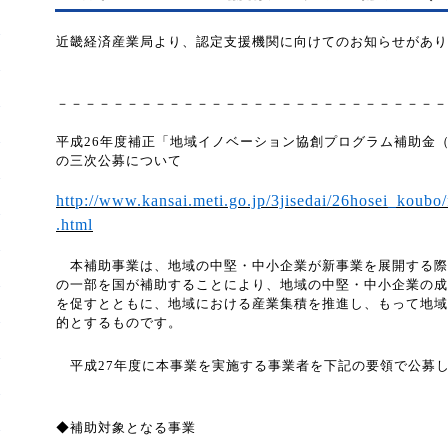
近畿経済産業局より、認定支援機関に向けてのお知らせがあり
－－－－－－－－－－－－－－－－－－－－－－－－－－－－
平成
26
年度補正「地域イノベーション協創プログラム補助金
の三次公募について
http://www.kansai.meti.go.jp/3jisedai/26hosei_koubo
.html
本補助事業は、地域の中堅・中小企業が新事業を展開する際
の一部を国が補助することにより、地域の中堅・中小企業の成
を促すとともに、地域における産業集積を推
進し、もって地域
的とするものです。
平成
27
年度に本事業を実施する事業者を下記の要領で公募
◆補助対象となる事業