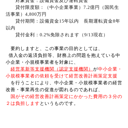
対象資金：設備資金及び運転資金
貸付限度額：
（中小企業事業
）
7.2
億円
（国民生
活事業）
4,800
万円
貸付期間：設備資金
15
年以内
長期運転資金
8
年
以内
貸付金利：0.2%免除されます（9/13現在）
要約しますと、この事業の目的としては、
借入金の返済負担等、財務上の問題を抱えている中
小企業・小規模事業者を対象に、
経営革新等支援機関（認定支援機関）
が
中小企業・
小規模事業者の依頼を受けて経営改善計画策定支援
を行うことにより、
中小企業・小規模事業者の経営
改善・事業再生の促進が図れるのであれば、
国がその経営改善計画策定にかかった費用の３分の
２は負担します
というものです。