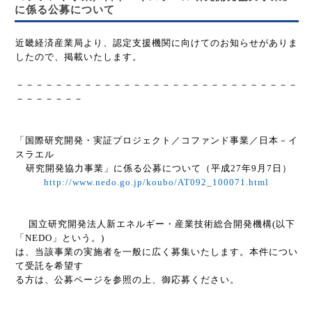
に係る公募について
近畿経済産業局より、認定支援機関に向けてのお知らせがありま
したので、掲載いたします。
－－－－－－－－－－－－－－－－－－－－－－－－－－－－－
－－－－－－－
「国際研究開発・実証プロジェクト／コファンド事業／日本－イ
スラエル
研究開発協力事業」に係る公募について（平成
27
年
9
月
7
日）
http://www.nedo.go.jp/koubo/AT092_100071.html
国立研究開発法人新エネルギー・産業技術総合開発機構
(
以下
「
NEDO
」という。
)
は、当該事業の実施者を一般に広く募集いたします。本件につい
て受託を希望す
る方は、公募ページを参照の上、御応募ください。