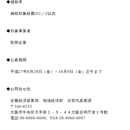
◆補助率
補助対象経費の
1
／
2
以内
◆対象事業者
民間企業
◆公募期間
平成
27
年
8
月
28
日（金）～
10
月
9
日（金）正午まで
◆お問合せ先
近畿経済産業局 地域経済部 次世代産業課
〒
540-8535
大阪市中央区大手前１－５－４４大阪合同庁舎１号館
電話
:06-6966-6008
、
FAX:06-6966-6097