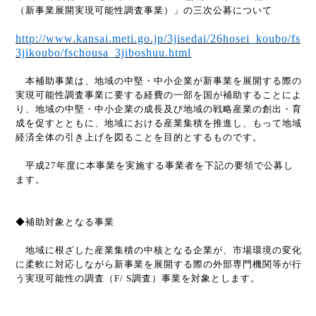
（新事業展開実現可能性調査事業）」の三次公募について
http://www.kansai.meti.go.jp/3jisedai/26hosei_koubo/fs
3jikoubo/fschousa_3jiboshuu.html
本補助事業は、地域の中堅・中小企業が新事業を展開する際の
実現可能性調査
事業に要する経費の一部を国が補助することによ
り、地域の中堅・中小企業の成
長及び地域の戦略産業の創出・育
成を促すとともに、地域における産業集積を推
進し、もって地域
経済全体の引き上げを図ることを目的とするものです。
平成
27
年度に本事業を実施する事業者を下記の要領で公募し
ます。
◆補助対象となる事業
地域に根ざした産業集積の中核となる企業が、市場環境の変化
に柔軟に対応
しながら新事業を展開する際の外部専門機関等が行
う実現可能性の調査（
F/ S
調査）事業を対象とします。