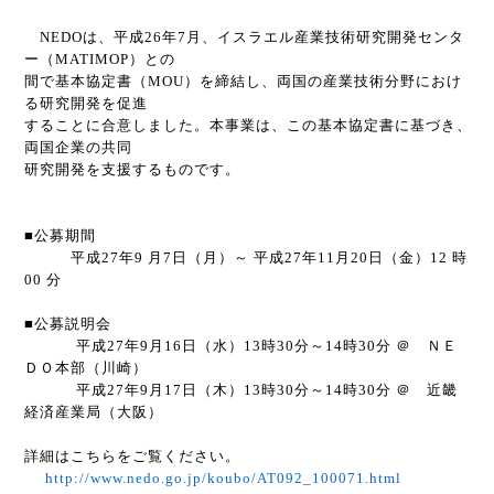
NEDO
は、平成
26
年
7
月、イスラエル産業技術研究開発センタ
ー（
MATIMOP
）との
間で基本協定書（
MOU
）を締結し、両国の産業技術分野におけ
る研究開発を促進
することに合意しました。本事業は、この基本協定書に基づき、
両国企業の共同
研究開発を支援するものです。
■公募期間
平成
27
年
9
月
7
日（月）～ 平成
27
年
11
月
20
日（金）
12
時
00
分
■公募説明会
平成
27
年
9
月
16
日（水）
13
時
30
分～
14
時
30
分 ＠ ＮＥ
ＤＯ本部（川崎）
平成
27
年
9
月
17
日（木）
13
時
30
分～
14
時
30
分 ＠ 近畿
経済産業局（大阪）
詳細はこちらをご覧ください。
http://www.nedo.go.jp/koubo/AT092_100071.html