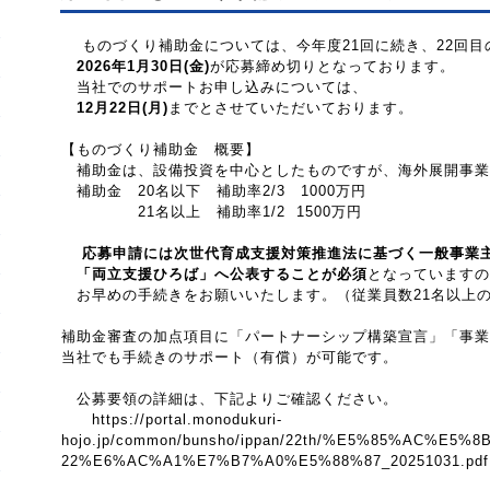
ものづくり補助金については、今年度21回に続き、22回
2026年1月30日
(
金
)
が応募締め切りとなっております。
当社でのサポートお申し込みについては、
12月22日
(
月
)
までとさせていただいております。
【ものづくり補助金 概要】
補助金は、設備投資を中心としたものですが、海外展開事業
補助金 20名以下 補助率
2/3
1000
万円
21名以上 補助率
1/2 1500
万円
応募申請には次世代育成支援対策推進法に基づく一般事業
「両立支援ひろば」へ公表することが必須
となっていますの
お早めの手続きをお願いいたします。（従業員数21名以上
補助金審査の加点項目に「パートナーシップ構築宣言」「事業
当社でも手続きのサポート（有償）が可能です。
公募要領の詳細は、下記よりご確認ください。
https://portal.monodukuri-
hojo.jp/common/bunsho/ippan/22th/%E5%85%AC%E
22%E6%AC%A1%E7%B7%A0%E5%88%87_20251031.pdf