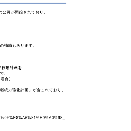
目の公募が開始されており、
の補助もあります。
主行動計画を
で、
の場合）
継続力強化計画」が含まれており、
5%8B%9F%E8%A6%81%E9%A0%98_