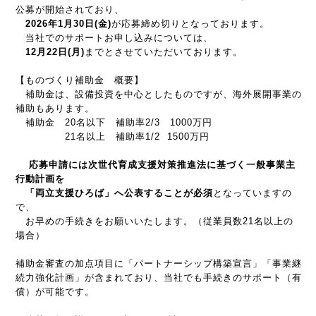
公募が開始されており、
2026年1月30日
(
金
)
が応募締め切りとなっております。
当社でのサポートお申し込みについては、
12月22日
(
月
)
までとさせていただいております。
【ものづくり補助金 概要】
補助金は、設備投資を中心としたものですが、海外展開事業の
補助もあります。
補助金 20名以下 補助率
2/3
1000
万円
21名以上 補助率
1/2 1500
万円
応募申請には次世代育成支援対策推進法に基づく一般事業主
行動計画を
「両立支援ひろば」へ公表することが必須
となっていますの
で、
お早めの手続きをお願いいたします。（従業員数21名以上の
場合）
補助金審査の加点項目に「パートナーシップ構築宣言」「事業継
続力強化計画」が含まれており、当社でも手続きのサポート（有
償）が可能です。