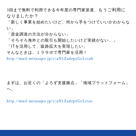
3
回まで無料で利用できる今年度の専門家派遣、
もうご利用に
なりましたか？
「新しく事業を始めたいけど、何から手をつけていいかわからな
い」
「資金調達の方法が分からない」
「そろそろ海外との取引も開始したいけど実績がない
...
」
「
IT
を活用して、販路拡大を実現したい」
そんなときは、ミラサポで専門家を活用！
http://mail.mirasapo.jp/c/aN1ZadrpzGcLctab
まずは、お近くの「よろず支援拠点」「地域プラットフォーム」
へ。
http://mail.mirasapo.jp/c/aN1ZadrpzGcLctac