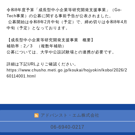
令和
8
年度予算「成長型中小企業等研究開発支援事業」（
Go-
Tech
事業）の公募に関する事前予告が公表されました。
公募開始は
令和
8
年
2
月中旬（予定）で、締め切りは令和
8
年
4
月
中旬（予定）となっております。
【成長型中小企業等研究開発支援事業 概要】
補助率：
2
／
3
（複数年補助）
公募については、大学や公設試験場との連携が必要です。
詳細は下記
URL
よりご確認ください。
https://www.chusho.meti.go.jp/koukai/hojyokin/kobo/2026/2
60114001.html
アドバンスト・エム株式会社
06-6940-0217