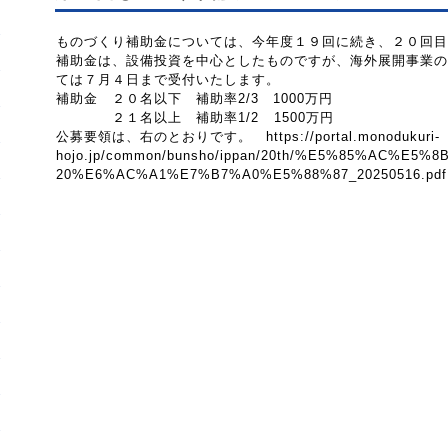
ものづくり補助金については、今年度１９回に続き、２０回目
補助金は、設備投資を中心としたものですが、海外展開事業の
ては７月４日まで受付いたします。
補助金 ２０名以下 補助率2/3 1000万円
２１名以上 補助率1/2 1500万円
公募要領は、右のとおりです。 https://portal.monodukuri-
hojo.jp/common/bunsho/ippan/20th/%E5%85%AC%E
20%E6%AC%A1%E7%B7%A0%E5%88%87_20250516.pdf