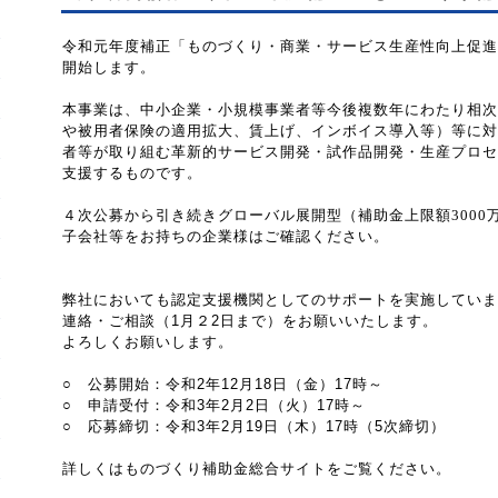
令和元年度補正「ものづくり・商業・サービス生産性向上促進
開始します。
本事業は、中小企業・小規模事業者等今後複数年にわたり相次
や被用者保険の適用拡大、賃上げ、インボイス導入等）等に対
者等が取り組む革新的サービス開発・試作品開発・生産プロセ
支援するものです。
４次公募から引き続きグローバル展開型（補助金上限額3000
子会社等をお持ちの企業様はご確認ください。
弊社においても認定支援機関としてのサポートを実施していま
連絡・ご相談（1月２2日まで）をお願いいたします。
よろしくお願いします。
○ 公募開始：令和2年12月18日（金）17時～
○ 申請受付：令和3年2月2日（火）17時～
○ 応募締切：令和3年2月19日（木）17時（5次締切）
詳しくはものづくり補助金総合サイトをご覧ください。